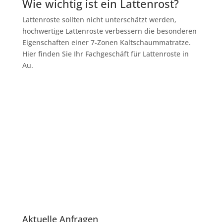
Wie wichtig ist ein Lattenrost?
Lattenroste sollten nicht unterschätzt werden,
hochwertige Lattenroste verbessern die besonderen
Eigenschaften einer 7-Zonen Kaltschaummatratze.
Hier finden Sie Ihr Fachgeschäft für Lattenroste in
Au.
Aktuelle Anfragen