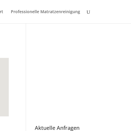
rt
Professionelle Matratzenreinigung
Aktuelle Anfragen