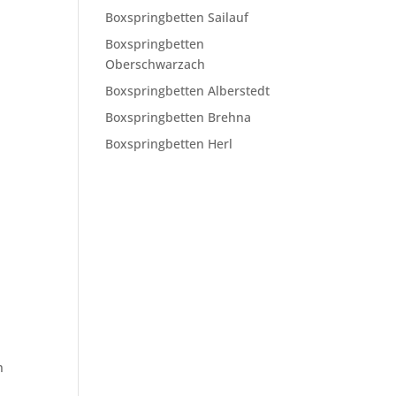
Boxspringbetten Sailauf
Boxspringbetten
Oberschwarzach
Boxspringbetten Alberstedt
Boxspringbetten Brehna
Boxspringbetten Herl
n