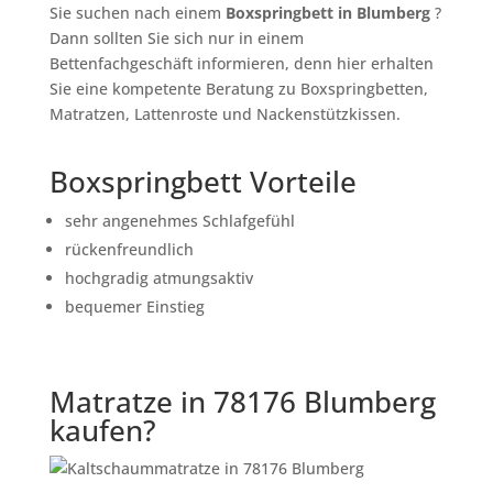
Sie suchen nach einem
Boxspringbett in Blumberg
?
Dann sollten Sie sich nur in einem
Bettenfachgeschäft informieren, denn hier erhalten
Sie eine kompetente Beratung zu Boxspringbetten,
Matratzen, Lattenroste und Nackenstützkissen.
Boxspringbett Vorteile
sehr angenehmes Schlafgefühl
rückenfreundlich
hochgradig atmungsaktiv
bequemer Einstieg
Matratze in 78176 Blumberg
kaufen?