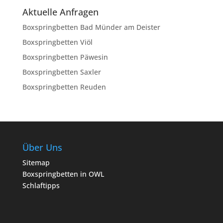
Aktuelle Anfragen
Boxspringbetten Bad Münder am Deister
Boxspringbetten Viöl
Boxspringbetten Päwesin
Boxspringbetten Saxler
Boxspringbetten Reuden
Über Uns
Sitemap
Boxspringbetten in OWL
Schlaftipps