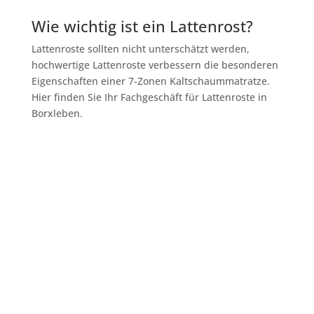
Wie wichtig ist ein Lattenrost?
Lattenroste sollten nicht unterschätzt werden,
hochwertige Lattenroste verbessern die besonderen
Eigenschaften einer 7-Zonen Kaltschaummatratze.
Hier finden Sie Ihr Fachgeschäft für Lattenroste in
Borxleben.