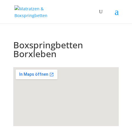
Boxspringbetten
Borxleben