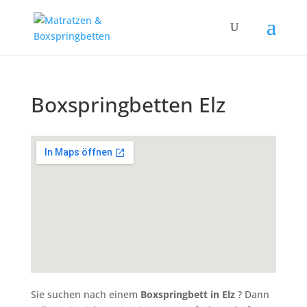
Boxspringbetten Elz
Sie suchen nach einem
Boxspringbett in Elz
? Dann