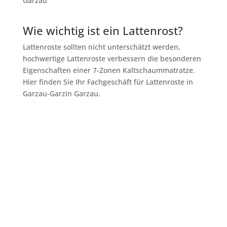
Wie wichtig ist ein Lattenrost?
Lattenroste sollten nicht unterschätzt werden,
hochwertige Lattenroste verbessern die besonderen
Eigenschaften einer 7-Zonen Kaltschaummatratze.
Hier finden Sie Ihr Fachgeschäft für Lattenroste in
Garzau-Garzin Garzau.