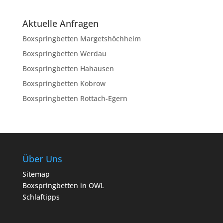
Aktuelle Anfragen
Boxspringbetten Margetshöchheim
Boxspringbetten Werdau
Boxspringbetten Hahausen
Boxspringbetten Kobrow
Boxspringbetten Rottach-Egern
Über Uns
Sitemap
Boxspringbetten in OWL
Schlaftipps