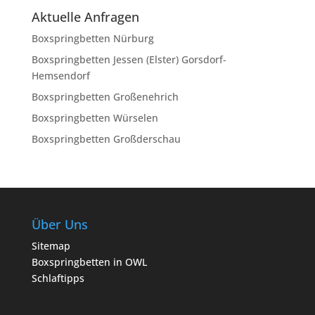
Aktuelle Anfragen
Boxspringbetten Nürburg
Boxspringbetten Jessen (Elster) Gorsdorf-
Hemsendorf
Boxspringbetten Großenehrich
Boxspringbetten Würselen
Boxspringbetten Großderschau
Über Uns
Sitemap
Boxspringbetten in OWL
Schlaftipps