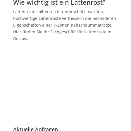
Wie wichtig ist ein Lattenrost?
Lattenroste sollten nicht unterschätzt werden,
hochwertige Lattenroste verbessern die besonderen
Eigenschaften einer 7-Zonen Kaltschaummatratze.
Hier finden Sie Ihr Fachgeschäft für Lattenroste in
Golzow.
Aktuelle Anfragen