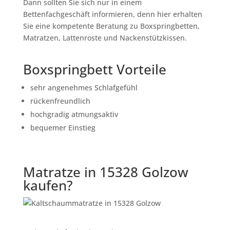
Dann sollten Sie sich nur in einem
Bettenfachgeschäft informieren, denn hier erhalten
Sie eine kompetente Beratung zu Boxspringbetten,
Matratzen, Lattenroste und Nackenstützkissen.
Boxspringbett Vorteile
sehr angenehmes Schlafgefühl
rückenfreundlich
hochgradig atmungsaktiv
bequemer Einstieg
Matratze in 15328 Golzow
kaufen?