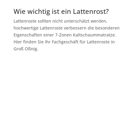
Wie wichtig ist ein Lattenrost?
Lattenroste sollten nicht unterschätzt werden,
hochwertige Lattenroste verbessern die besonderen
Eigenschaften einer 7-Zonen Kaltschaummatratze.
Hier finden Sie Ihr Fachgeschäft für Lattenroste in
Groß Oßnig.