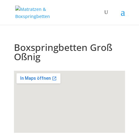
Boxspringbetten Groß
Oßnig