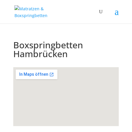
Boxspringbetten
Hambrücken