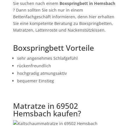
Sie suchen nach einem
Boxspringbett in Hemsbach
? Dann sollten Sie sich nur in einem
Bettenfachgeschäft informieren, denn hier erhalten
Sie eine kompetente Beratung zu Boxspringbetten,
Matratzen, Lattenroste und Nackenstützkissen.
Boxspringbett Vorteile
sehr angenehmes Schlafgefühl
rückenfreundlich
hochgradig atmungsaktiv
bequemer Einstieg
Matratze in 69502
Hemsbach kaufen?