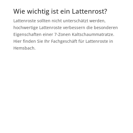
Wie wichtig ist ein Lattenrost?
Lattenroste sollten nicht unterschätzt werden,
hochwertige Lattenroste verbessern die besonderen
Eigenschaften einer 7-Zonen Kaltschaummatratze.
Hier finden Sie Ihr Fachgeschäft für Lattenroste in
Hemsbach.