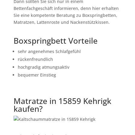
Dann sollten Sie sich nur in einem
Bettenfachgeschäft informieren, denn hier erhalten
Sie eine kompetente Beratung zu Boxspringbetten,
Matratzen, Lattenroste und Nackenstützkissen.
Boxspringbett Vorteile
sehr angenehmes Schlafgefühl
rückenfreundlich
hochgradig atmungsaktiv
bequemer Einstieg
Matratze in 15859 Kehrigk
kaufen?