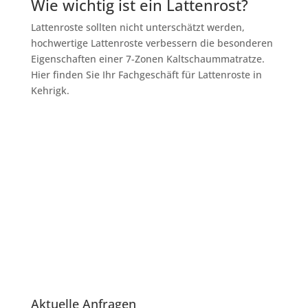
Wie wichtig ist ein Lattenrost?
Lattenroste sollten nicht unterschätzt werden,
hochwertige Lattenroste verbessern die besonderen
Eigenschaften einer 7-Zonen Kaltschaummatratze.
Hier finden Sie Ihr Fachgeschäft für Lattenroste in
Kehrigk.
Aktuelle Anfragen