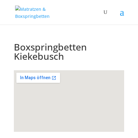
Boxspringbetten
Kiekebusch