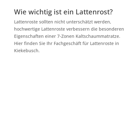
Wie wichtig ist ein Lattenrost?
Lattenroste sollten nicht unterschätzt werden,
hochwertige Lattenroste verbessern die besonderen
Eigenschaften einer 7-Zonen Kaltschaummatratze.
Hier finden Sie Ihr Fachgeschäft für Lattenroste in
Kiekebusch.