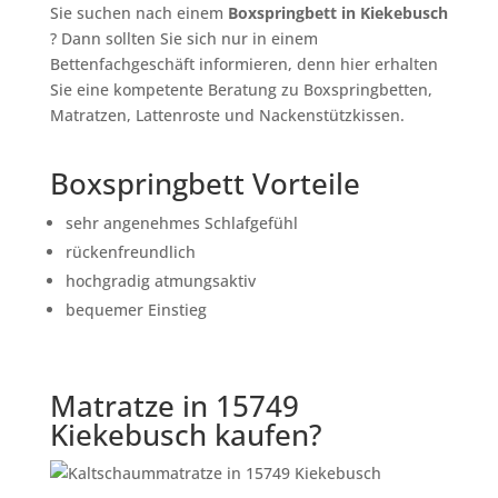
Sie suchen nach einem
Boxspringbett in Kiekebusch
? Dann sollten Sie sich nur in einem
Bettenfachgeschäft informieren, denn hier erhalten
Sie eine kompetente Beratung zu Boxspringbetten,
Matratzen, Lattenroste und Nackenstützkissen.
Boxspringbett Vorteile
sehr angenehmes Schlafgefühl
rückenfreundlich
hochgradig atmungsaktiv
bequemer Einstieg
Matratze in 15749
Kiekebusch kaufen?