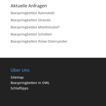
Aktuelle Anfragen
Boxspringbetten Rannstedt
Boxspringbetten Strande
Boxspringbetten Mösthinsdorf
Boxspringbetten Schotten
Boxspringbetten Ihlow Ostersander
Über Uns
Sitemap
Boxspringbetten in OWL
Schlaftipps