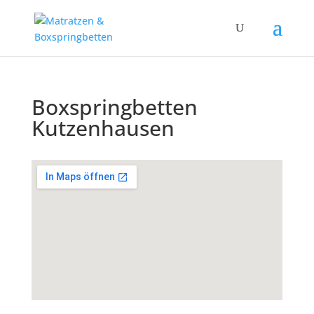
Boxspringbetten
Kutzenhausen