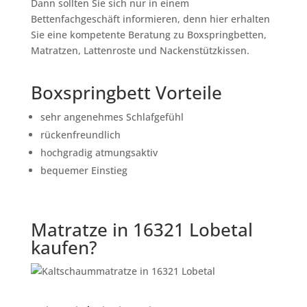
Dann sollten Sie sich nur in einem
Bettenfachgeschäft informieren, denn hier erhalten
Sie eine kompetente Beratung zu Boxspringbetten,
Matratzen, Lattenroste und Nackenstützkissen.
Boxspringbett Vorteile
sehr angenehmes Schlafgefühl
rückenfreundlich
hochgradig atmungsaktiv
bequemer Einstieg
Matratze in 16321 Lobetal
kaufen?