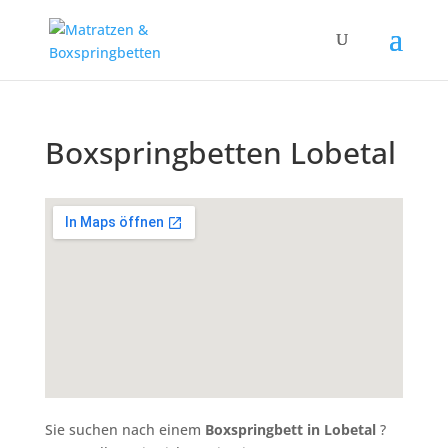
Boxspringbetten Lobetal
Sie suchen nach einem
Boxspringbett in Lobetal
?