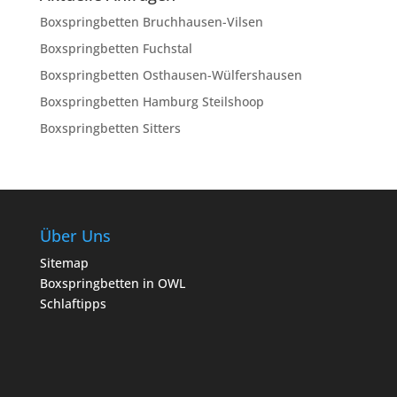
Boxspringbetten Bruchhausen-Vilsen
Boxspringbetten Fuchstal
Boxspringbetten Osthausen-Wülfershausen
Boxspringbetten Hamburg Steilshoop
Boxspringbetten Sitters
Über Uns
Sitemap
Boxspringbetten in OWL
Schlaftipps