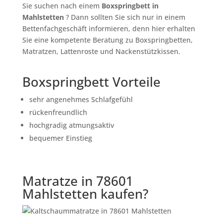
Sie suchen nach einem
Boxspringbett in
Mahlstetten
? Dann sollten Sie sich nur in einem
Bettenfachgeschäft informieren, denn hier erhalten
Sie eine kompetente Beratung zu Boxspringbetten,
Matratzen, Lattenroste und Nackenstützkissen.
Boxspringbett Vorteile
sehr angenehmes Schlafgefühl
rückenfreundlich
hochgradig atmungsaktiv
bequemer Einstieg
Matratze in 78601
Mahlstetten kaufen?