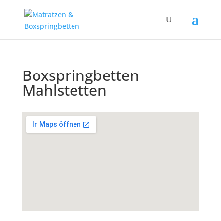
Boxspringbetten
Mahlstetten