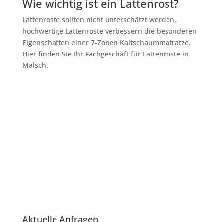
Wie wichtig ist ein Lattenrost?
Lattenroste sollten nicht unterschätzt werden,
hochwertige Lattenroste verbessern die besonderen
Eigenschaften einer 7-Zonen Kaltschaummatratze.
Hier finden Sie Ihr Fachgeschäft für Lattenroste in
Malsch.
Aktuelle Anfragen