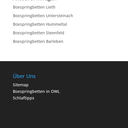
Boxspringbetten Lieth
Boxspringbetten Untersteinach
Boxspringbetten Hummeltal
Boxspringbetten Steenfeld
Boxspringbetten Barleben
Über Uns
Sitemap
Boxspringbetten in OWL
Schlaftipps