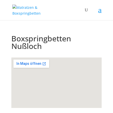
Boxspringbetten
Nußloch