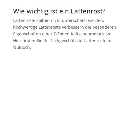
Wie wichtig ist ein Lattenrost?
Lattenroste sollten nicht unterschätzt werden,
hochwertige Lattenroste verbessern die besonderen
Eigenschaften einer 7-Zonen Kaltschaummatratze.
Hier finden Sie Ihr Fachgeschäft für Lattenroste in
Nußloch.