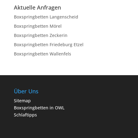
Aktuelle Anfragen
Boxspringbetten Langenscheid
Boxspringbetten Mörel
Boxspringbetten Zeckerin
Boxspringbetten Friedeburg Etzel
Boxspringbetten Wallenfels
Über Uns
Sitemap
Boxspringbetten in OWL
Schlaftipps