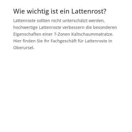
Wie wichtig ist ein Lattenrost?
Lattenroste sollten nicht unterschätzt werden,
hochwertige Lattenroste verbessern die besonderen
Eigenschaften einer 7-Zonen Kaltschaummatratze.
Hier finden Sie Ihr Fachgeschäft für Lattenroste in
Oberursel.