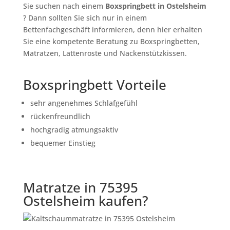
Sie suchen nach einem
Boxspringbett in Ostelsheim
? Dann sollten Sie sich nur in einem
Bettenfachgeschäft informieren, denn hier erhalten
Sie eine kompetente Beratung zu Boxspringbetten,
Matratzen, Lattenroste und Nackenstützkissen.
Boxspringbett Vorteile
sehr angenehmes Schlafgefühl
rückenfreundlich
hochgradig atmungsaktiv
bequemer Einstieg
Matratze in 75395
Ostelsheim kaufen?