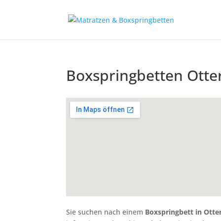
Boxspringbetten Otte
Sie suchen nach einem
Boxspringbett in Otte