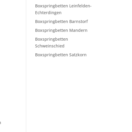
Boxspringbetten Leinfelden-
Echterdingen
Boxspringbetten Barnstorf
Boxspringbetten Mandern
Boxspringbetten
Schweinschied
Boxspringbetten Satzkorn
n