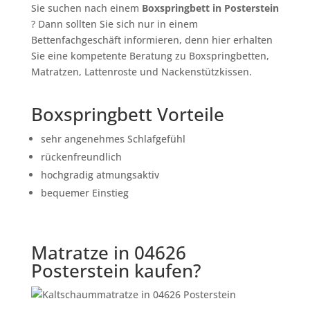
Sie suchen nach einem
Boxspringbett in Posterstein
? Dann sollten Sie sich nur in einem
Bettenfachgeschäft informieren, denn hier erhalten
Sie eine kompetente Beratung zu Boxspringbetten,
Matratzen, Lattenroste und Nackenstützkissen.
Boxspringbett Vorteile
sehr angenehmes Schlafgefühl
rückenfreundlich
hochgradig atmungsaktiv
bequemer Einstieg
Matratze in 04626
Posterstein kaufen?