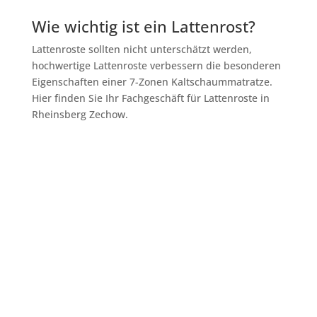
Wie wichtig ist ein Lattenrost?
Lattenroste sollten nicht unterschätzt werden,
hochwertige Lattenroste verbessern die besonderen
Eigenschaften einer 7-Zonen Kaltschaummatratze.
Hier finden Sie Ihr Fachgeschäft für Lattenroste in
Rheinsberg Zechow.