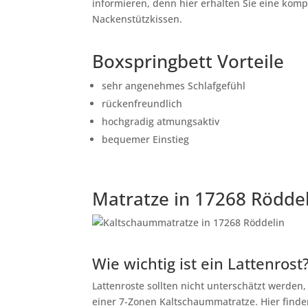
informieren, denn hier erhalten Sie eine kom
Nackenstützkissen.
Boxspringbett Vorteile
sehr angenehmes Schlafgefühl
rückenfreundlich
hochgradig atmungsaktiv
bequemer Einstieg
Matratze in 17268 Röddel
Wie wichtig ist ein Lattenrost
Lattenroste sollten nicht unterschätzt werden
einer 7-Zonen Kaltschaummatratze. Hier finden