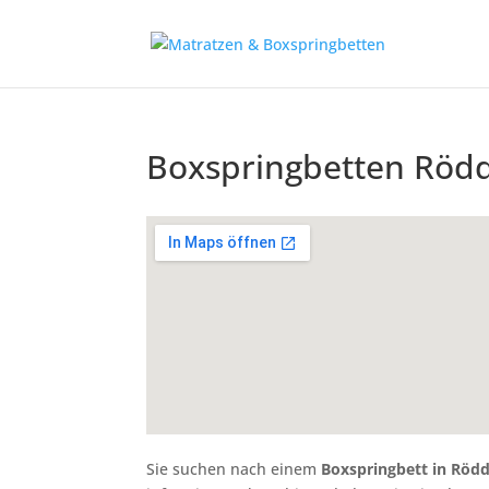
Boxspringbetten Rödd
Sie suchen nach einem
Boxspringbett in Rödd