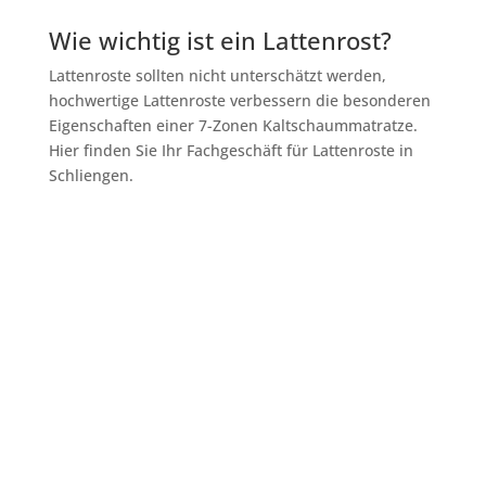
Wie wichtig ist ein Lattenrost?
Lattenroste sollten nicht unterschätzt werden,
hochwertige Lattenroste verbessern die besonderen
Eigenschaften einer 7-Zonen Kaltschaummatratze.
Hier finden Sie Ihr Fachgeschäft für Lattenroste in
Schliengen.