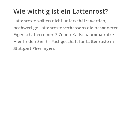
Wie wichtig ist ein Lattenrost?
Lattenroste sollten nicht unterschätzt werden,
hochwertige Lattenroste verbessern die besonderen
Eigenschaften einer 7-Zonen Kaltschaummatratze.
Hier finden Sie Ihr Fachgeschäft für Lattenroste in
Stuttgart Plieningen.