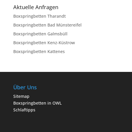
Aktuelle Anfragen
Boxspringbetten Tharandt
Boxspringbetten Bad Münstereifel
Boxspringbetten Galmsbüll
Boxspringbetten Kenz-Küstrow
Boxspringbetten Kattenes
Über Uns
Sitemap
Boxspringbetten in OWL
Schlaftipps