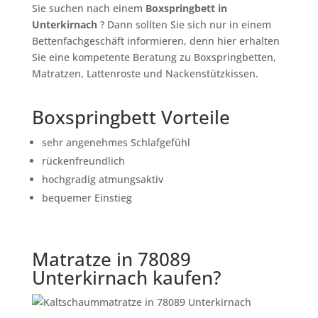
Sie suchen nach einem
Boxspringbett in
Unterkirnach
? Dann sollten Sie sich nur in einem
Bettenfachgeschäft informieren, denn hier erhalten
Sie eine kompetente Beratung zu Boxspringbetten,
Matratzen, Lattenroste und Nackenstützkissen.
Boxspringbett Vorteile
sehr angenehmes Schlafgefühl
rückenfreundlich
hochgradig atmungsaktiv
bequemer Einstieg
Matratze in 78089
Unterkirnach kaufen?