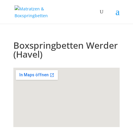
Boxspringbetten Werder
(Havel)