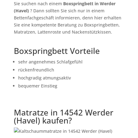
Sie suchen nach einem
Boxspringbett in Werder
(Havel)
? Dann sollten Sie sich nur in einem
Bettenfachgeschäft informieren, denn hier erhalten
Sie eine kompetente Beratung zu Boxspringbetten,
Matratzen, Lattenroste und Nackenstützkissen.
Boxspringbett Vorteile
sehr angenehmes Schlafgefühl
rückenfreundlich
hochgradig atmungsaktiv
bequemer Einstieg
Matratze in 14542 Werder
(Havel) kaufen?