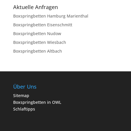
Aktuelle Anfragen
Boxspringbetten Hamburg Marienthal
Boxspringbetten Eisenschmitt
Boxspringbetten Nudow
Boxspringbetten Wiesbach
Boxspringbetten Altbach
Über Uns
Sitemap
Boxspringbetten in OWL
Schlaftipps