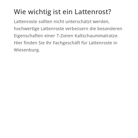
Wie wichtig ist ein Lattenrost?
Lattenroste sollten nicht unterschätzt werden,
hochwertige Lattenroste verbessern die besonderen
Eigenschaften einer 7-Zonen Kaltschaummatratze.
Hier finden Sie Ihr Fachgeschäft für Lattenroste in
Wiesenburg.