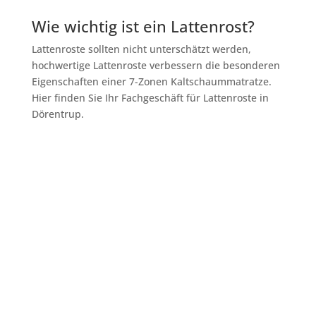
Wie wichtig ist ein Lattenrost?
Lattenroste sollten nicht unterschätzt werden,
hochwertige Lattenroste verbessern die besonderen
Eigenschaften einer 7-Zonen Kaltschaummatratze.
Hier finden Sie Ihr Fachgeschäft für Lattenroste in
Dörentrup.