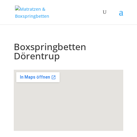
Boxspringbetten
Dörentrup